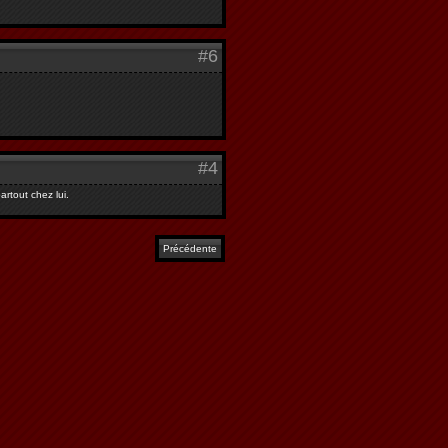
#6
#4
rtout chez lui.
Précédente