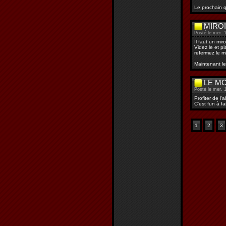
Le prochain qu
MIRO
Posté le mer. 1
Il faut un mir
Videz le et p
refermez le mi
Maintenant le
LE M
Posté le mer. 1
Profiter de l
C'est fun à fa
1
2
3