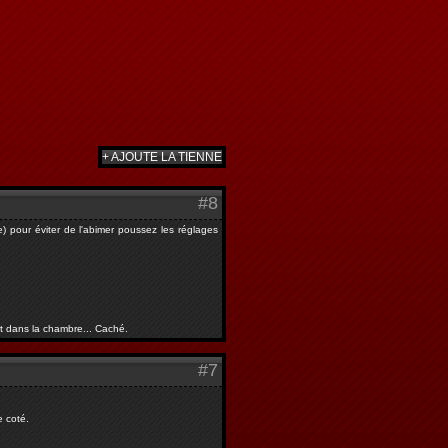
+ AJOUTE LA TIENNE
#8
) pour éviter de l'abimer poussez les réglages
art dans la chambre... Caché.
#7
e coté.