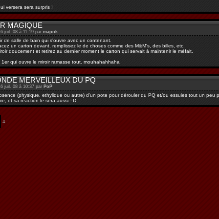
i versera sera surpris !
IR MAGIQUE
6 juil. 08 à 11:19 par
mapok
oir de salle de bain qui s'ouvre avec un contenant.
lacez un carton devant, remplissez le de choses comme des M&M's, des billes, etc.
roir doucement et retirez au dernier moment le carton qui servait à maintenir le méfait.
 1er qui ouvre le miroir ramasse tout. mouhahahhaha
ONDE MERVEILLEUX DU PQ
6 juil. 08 à 10:37 par
PoP
'absence (physique, ethylique ou autre) d'un pote pour dérouler du PQ et/ou essuies tout un peu pa
ire, et sa réaction le sera aussi =D
4