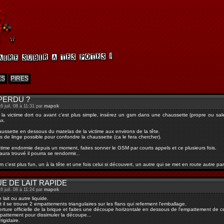
ES
PIRES
PERDU ?
6 juil. 08 à 11:31 par
mapok
a victime dort ou avant c'est plus simple, insérez un gsm dans une chaussette (propre ou sale
x.
ussette en dessous du matelas de la victime aux environs de la tête.
us de linge possible pour confondre la chaussette (ca le fera chercher).
ictime endormie depuis un moment, faites sonner le GSM par courts appels et ce plusieurs fois.
 aura trouvé il pourra se rendormir...
m c'est plus fun, un à la tête et une fois celui si découvert, un autre qui se met en route autre p
E DE LAIT RAPIDE
6 juil. 08 à 11:24 par
mapok
lait ou autre liquide.
il se trouve 2 empattements triangulaires sur les flans qui referment l'emballage.
erture officielle de la brique et faites une découpe horizontale en dessous de l'empattement de c
pattement pour dissimuler la découpe...
igidaire.