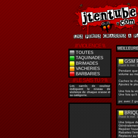
/// VIOLENCE \\\
MEILLEUR
TOUTES
TAQUINADES
GSM 
BRIMADES
Posté le mer. 1
VACHERIES
Pendant que l
BARBARIES
volume au ma
/// LE SAIS TU ? \\\
Cachez la cha
Ajoutez le pl
Les
carrés de couleur
indiquent le niveau de
Une fois la v
violence de chaque crasse et
Une fois qu'il
sa catégorie.
ps: avec 2 gs
BRIQU
Posté le mer. 1
Une brique de 
Généralement 
Repérer l'ouv
Rabattez l'em
Replacez au fr