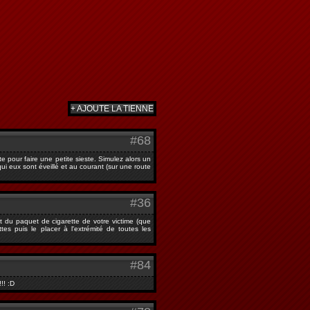
+ AJOUTE LA TIENNE
#68
e pour faire une petite sieste. Simulez alors un
i eux sont éveillé et au courant (sur une route
#36
et du paquet de cigarette de votre victime (que
es puis le placer à l'extrémité de toutes les
#84
!! :D