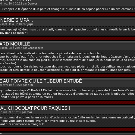
16 nov. 10 à 20:32 par
Denver
our choper le téléphone d'un pote et change le numero de sa copine par celui d'un site comme
NERIE SIMPA...
5 sept. 11 à 02:18 par
juju
on copain(ine) dort, mais de la chatilly dans sa main gauche ou droite, et chatouille le sur le bou
tilly dans sa main =)
ARD MOUILLÉ
8 sept. 08 à 23:47 par
Grosse tête
sse, il faut de la ficelle et une bouteille de pinard vide, avec son bouchon.
tte bouteille d'eau fraîche, et rebouchez-là en laissant le bouchon de liège dépasser d'une bonn
ante), attachez le bouchon au pied du lit de la victime avant de planquer la bouteille sous sa couet
rs l'oreiller).
coucher, notre chère victime va taper dedans avec ses pieds, et, si elle est suffisamment fatigué
l s'agit, et ainsi défaire le bouchon accroché au pied du lit, en vidant le contenu dans son pieu.
E AU POIVRE OU LE TUBEUR ENTUBÉ
0 avril 10 à 19:28 par
oim
qui tube ses clopes? Parfait ! Dis lui que tu aimes bien tuber et propose de lui en faire d'ava
j'ai zappé ma bière) et ajoute un peu ou beaucoup d'aromates au tabac dans la tubeuse, effet i
but et du poivre à partir de la moitié).
 AU CHOCOLAT POUR PÂQUES !
17 juin 09 à 15:10 par
moi
e gourmand et offrez lui un sachet d'œufs au chocolat (taille réelle bien sur)prenez un vrai œuf
f que vous aurez mangé avant. Il n'y vera que du feu et sera surpris.
ant qu'il commence à manger lol