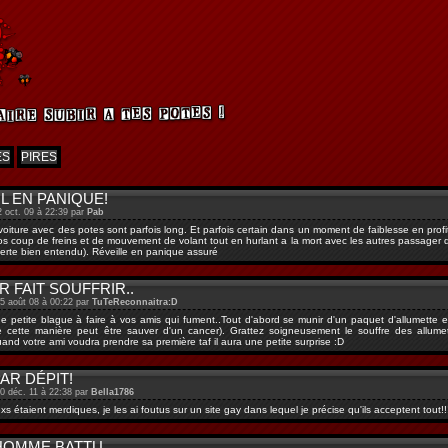
ES
PIRES
L EN PANIQUE!
2 oct. 09 à 22:39 par
Pab
 voiture avec des potes sont parfois long. Et parfois certain dans un moment de faiblesse en profit
os coup de freins et de mouvement de volant tout en hurlant a la mort avec les autres passager qu
serte bien entendu). Réveille en panique assuré
 FAIT SOUFFRIR..
15 août 08 à 00:22 par
TuTeReconnaitra:D
ne petite blague à faire à vos amis qui fument..Tout d'abord se munir d'un paquet d'allumette 
e cette manière peut être sauver d'un cancer). Grattez soigneusement le souffre des allumett
uand votre ami voudra prendre sa première taf il aura une petite surprise :D
AR DÉPIT!
30 déc. 11 à 22:38 par
Bella1786
 étaient merdiques, je les ai foutus sur un site gay dans lequel je précise qu'ils acceptent tout!!!
HOMME BATTU