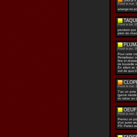
Posté le mar. 
arrange-toi p
TAQUI
Posté le lun. 0
pendant que t
plein de chan
PLUM
Posté le jeu. 1
Pour cette cra
Remplissez ce
fine et résist
de bouteille ve
En allant se 
voir de quoi i
CLOP
Posté le mar. 2
T'as un pote 
(genre merde 
du tabac au dé
OEUF
Posté le mer. 
Prenez un pot
d'un autre œu
PS: Partez av