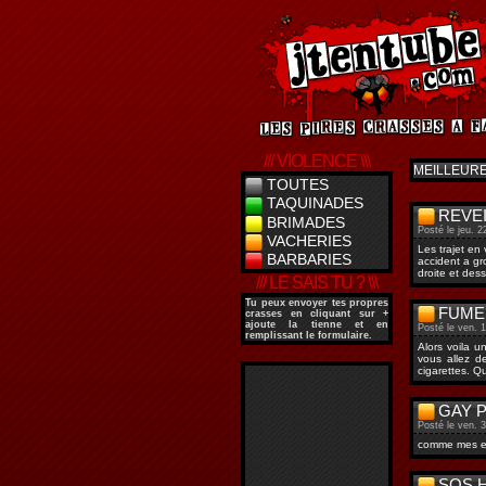
/// VIOLENCE \\\
MEILLEUR
TOUTES
TAQUINADES
REVEI
BRIMADES
Posté le jeu. 2
VACHERIES
Les trajet en
BARBARIES
accident a gr
droite et des
/// LE SAIS TU ? \\\
Tu peux envoyer tes propres
FUMER
crasses en cliquant sur
+
ajoute la tienne
et en
Posté le ven. 
remplissant le formulaire.
Alors voila u
vous allez d
cigarettes. Q
GAY P
Posté le ven. 
comme mes exs
SOS 