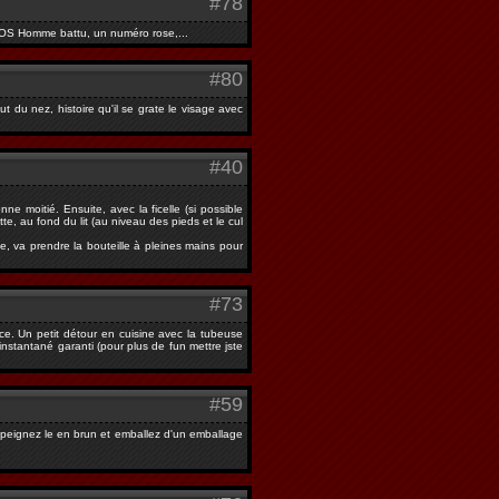
#78
 SOS Homme battu, un numéro rose,...
#80
t du nez, histoire qu'il se grate le visage avec
#40
e moitié. Ensuite, avec la ficelle (si possible
te, au fond du lit (au niveau des pieds et le cul
e, va prendre la bouteille à pleines mains pour
#73
nce. Un petit détour en cuisine avec la tubeuse
nstantané garanti (pour plus de fun mettre jste
#59
 ,peignez le en brun et emballez d'un emballage