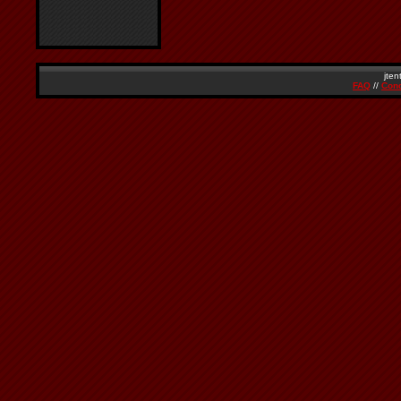
jten
FAQ
//
Cond