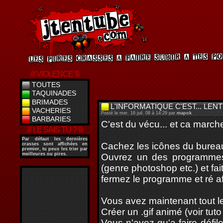
/// VIOLENCE \\\
TOUTES
TAQUINADES
BRIMADES
L'INFORMATIQUE C'EST... LENT
VACHERIES
Posté le mer. 16 juil. 08 à 14:29 par
mapok
BARBARIES
C'est du vécu... et ca marche
/// LE SAIS TU ? \\\
Par défaut les dernières
Cachez les icônes du burea
crasses sont affichées en
premier, tu peux les trier par
meilleures ou pires.
Ouvrez un des programmes
(genre photoshop etc.) et fai
fermez le programme et ré af
Vous avez maintenant tout le
Créer un .gif animé (voir tuto
Vous n'avez qu'a faire défi