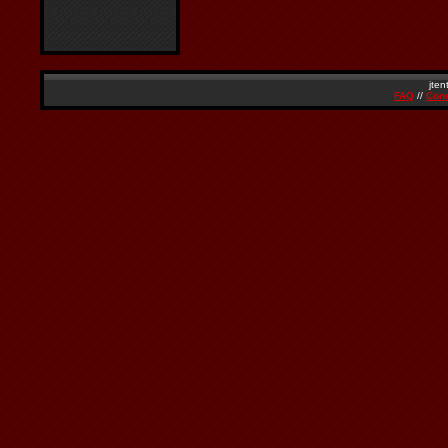
jten
FAQ
//
Cond