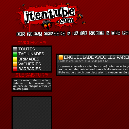
/// VIOLENCE \\\
TOUTES
TAQUINADES
ENGUEULADE AVEC LES PAREN
BRIMADES
Posté le ven. 30 déc. 11 à 22:46 par
XYZ
VACHERIES
Si jamais vous êtes invité chez un(e) pote qui vit to
BARBARIES
au moment de partir abandonnez la discrètement a c
il/elle risque d avoir une discussion... mouvementée 
/// LE SAIS TU ? \\\
Les
carrés de couleur
indiquent le niveau de
violence de chaque crasse et
sa catégorie.