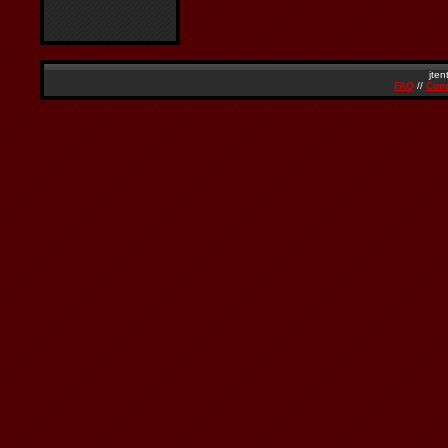
jten
FAQ
//
Cond